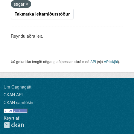
stígar
Takmarka leitarniðurstöður
Reyndu aðra leit.
Þú getur líka fengið aðgang að þessari skrá með
API
(sjá
API skjöl
).
Um Gagnagátt
CKAN API
CKAN samtökin
Keyrt af