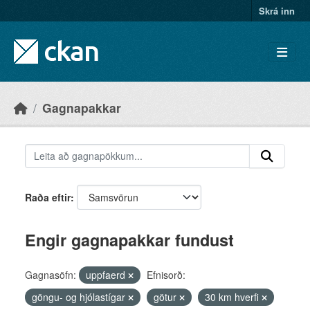
Skip to main content
Skrá inn
Gagnapakkar
Raða eftir
Engir gagnapakkar fundust
Gagnasöfn:
uppfaerd
Efnisorð:
göngu- og hjólastígar
götur
30 km hverfi