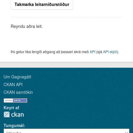
Takmarka leitarniðurstöður
Reyndu aðra leit.
Þú getur líka fengið aðgang að þessari skrá með
API
(sjá
API skjöl
).
Um Gagnagátt
CKAN API
CKAN samtökin
Keyrt af
Tungumál