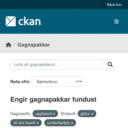
Skip to main content
Skrá inn
Gagnapakkar
Raða eftir
Engir gagnapakkar fundust
Gagnasöfn:
uppfaerd
Efnisorð:
götur
30 km hverfi
umferðarljós