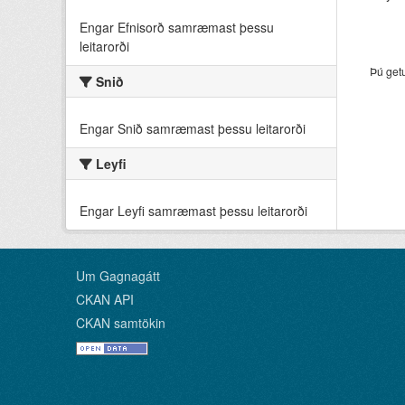
Engar Efnisorð samræmast þessu
leitarorði
Þú get
Snið
Engar Snið samræmast þessu leitarorði
Leyfi
Engar Leyfi samræmast þessu leitarorði
Um Gagnagátt
CKAN API
CKAN samtökin