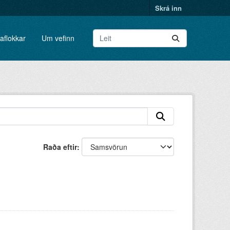
Skrá inn
aflokkar
Um vefinn
Raða eftir