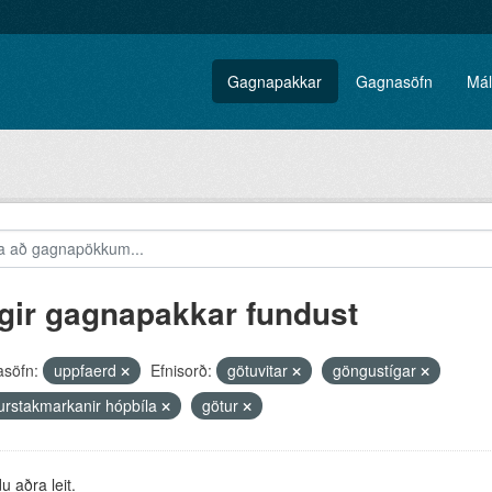
Gagnapakkar
Gagnasöfn
Mál
gir gagnapakkar fundust
söfn:
uppfaerd
Efnisorð:
götuvitar
göngustígar
urstakmarkanir hópbíla
götur
 aðra leit.