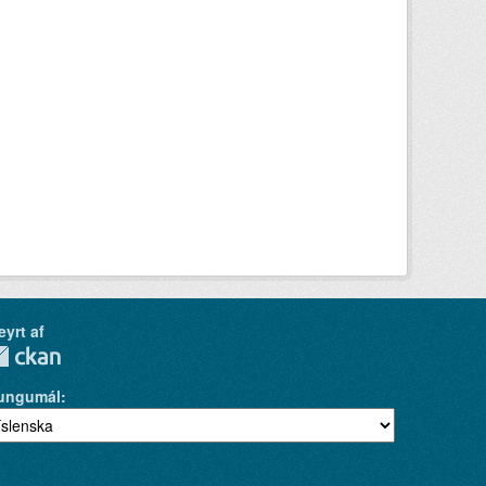
eyrt af
ungumál