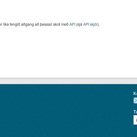
ur líka fengið aðgang að þessari skrá með
API
(sjá
API skjöl
).
K
T