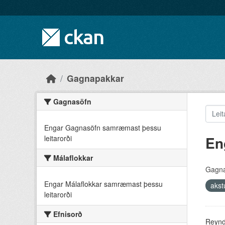
Skip to main content
Gagnapakkar
Gagnasöfn
Engar Gagnasöfn samræmast þessu
En
leitarorði
Málaflokkar
Gagna
Engar Málaflokkar samræmast þessu
akst
leitarorði
Efnisorð
Reyndu