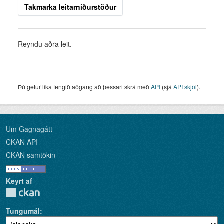
Takmarka leitarniðurstöður
Reyndu aðra leit.
Þú getur líka fengið aðgang að þessari skrá með
API
(sjá
API skjöl
).
Um Gagnagátt
CKAN API
CKAN samtökin
Keyrt af
Tungumál