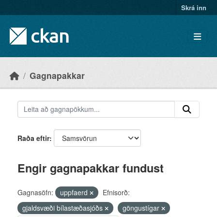
Skip to main content
Skrá inn
Gagnapakkar
Raða eftir
Engir gagnapakkar fundust
Gagnasöfn:
uppfaerd
Efnisorð:
gjaldsvæði bílastæðasjóðs
göngustígar