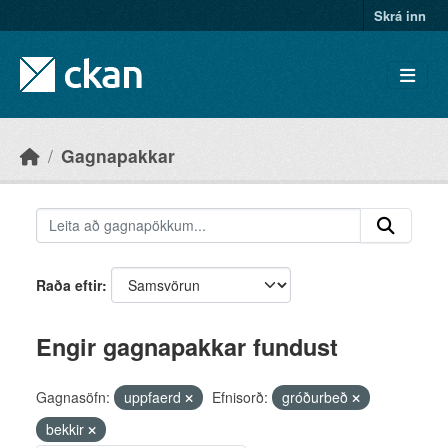
Skip to main content
Skrá inn
Gagnapakkar
Raða eftir
Engir gagnapakkar fundust
Gagnasöfn:
uppfaerd
Efnisorð:
gróðurbeð
bekkir