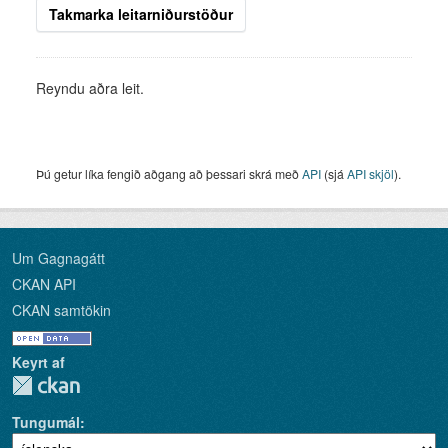
Takmarka leitarniðurstöður
Reyndu aðra leit.
Þú getur líka fengið aðgang að þessari skrá með
API
(sjá
API skjöl
).
Um Gagnagátt
CKAN API
CKAN samtökin
Keyrt af
Tungumál