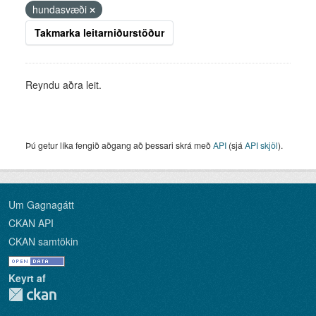
hundasvæði
Takmarka leitarniðurstöður
Reyndu aðra leit.
Þú getur líka fengið aðgang að þessari skrá með
API
(sjá
API skjöl
).
Um Gagnagátt
CKAN API
CKAN samtökin
Keyrt af