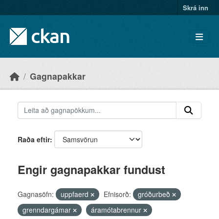
Skip to main content
Skrá inn
Gagnapakkar
Raða eftir
Engir gagnapakkar fundust
Gagnasöfn:
uppfaerd
Efnisorð:
gróðurbeð
grenndargámar
áramótabrennur