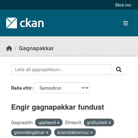
Skip to main content
Skrá inn
Gagnapakkar
Raða eftir
Engir gagnapakkar fundust
Gagnasöfn:
uppfaerd
Efnisorð:
gróðurbeð
grenndargámar
áramótabrennur