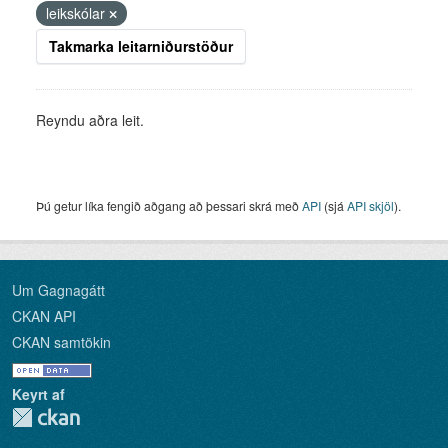
leikskólar
Takmarka leitarniðurstöður
Reyndu aðra leit.
Þú getur líka fengið aðgang að þessari skrá með
API
(sjá
API skjöl
).
Um Gagnagátt
CKAN API
CKAN samtökin
Keyrt af