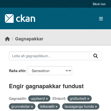
Skip to main content
Skrá inn
Gagnapakkar
Raða eftir
Engir gagnapakkar fundust
Gagnasöfn:
uppfaerd
Efnisorð:
gróðurbeð
grunnskólar
leiksvæði
lausaganga hunda