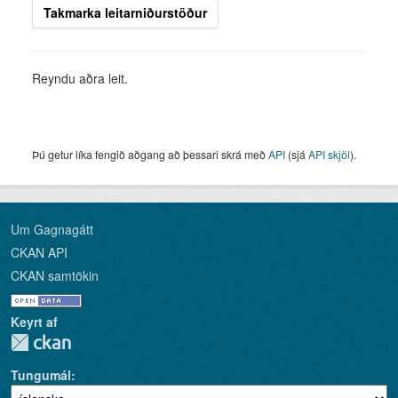
Takmarka leitarniðurstöður
Reyndu aðra leit.
Þú getur líka fengið aðgang að þessari skrá með
API
(sjá
API skjöl
).
Um Gagnagátt
CKAN API
CKAN samtökin
Keyrt af
Tungumál