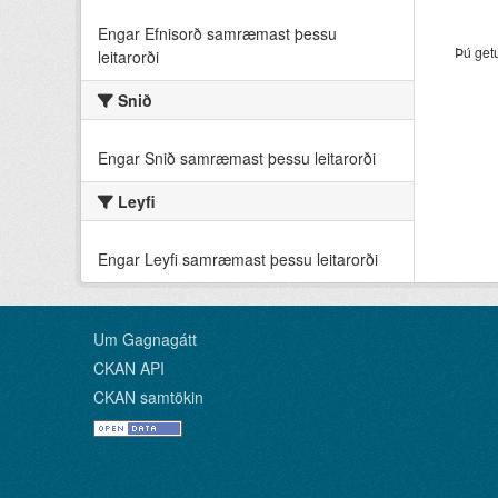
Engar Efnisorð samræmast þessu
Þú get
leitarorði
Snið
Engar Snið samræmast þessu leitarorði
Leyfi
Engar Leyfi samræmast þessu leitarorði
Um Gagnagátt
CKAN API
CKAN samtökin