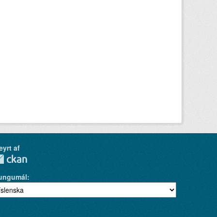
eyrt af
ungumál