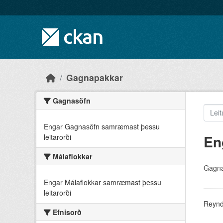
Skip to main content
Gagnapakkar
Gagnasöfn
Engar Gagnasöfn samræmast þessu
En
leitarorði
Málaflokkar
Gagna
Engar Málaflokkar samræmast þessu
leitarorði
Reyndu
Efnisorð