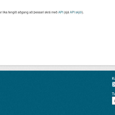
ur líka fengið aðgang að þessari skrá með
API
(sjá
API skjöl
).
K
T