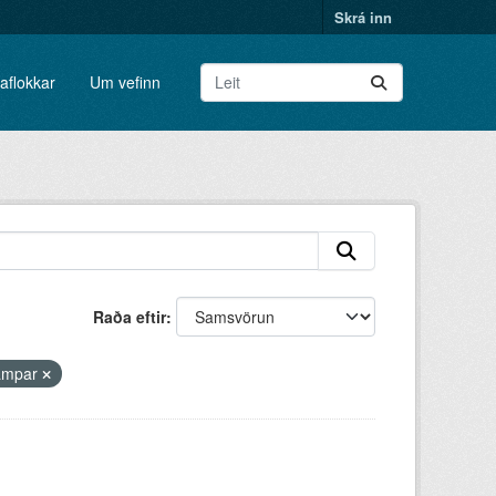
Skrá inn
aflokkar
Um vefinn
Raða eftir
ampar