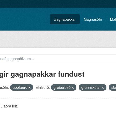
Gagnapakkar
Gagnasöfn
Mál
gir gagnapakkar fundust
söfn:
uppfaerd
Efnisorð:
gróðurbeð
grunnskólar
st
 aðra leit.