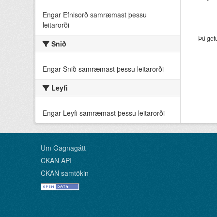
Engar Efnisorð samræmast þessu
leitarorði
Þú get
Snið
Engar Snið samræmast þessu leitarorði
Leyfi
Engar Leyfi samræmast þessu leitarorði
Um Gagnagátt
CKAN API
CKAN samtökin