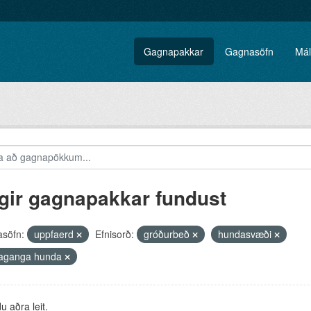
Gagnapakkar
Gagnasöfn
Mál
gir gagnapakkar fundust
söfn:
uppfaerd
Efnisorð:
gróðurbeð
hundasvæði
saganga hunda
 aðra leit.