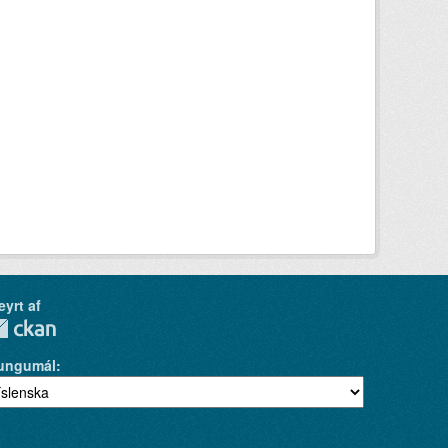
eyrt af
ungumál