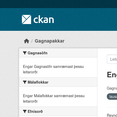
Skip to main content
Gagnapakkar
Gagnasöfn
Engar Gagnasöfn samræmast þessu
En
leitarorði
Málaflokkar
Gagna
Engar Málaflokkar samræmast þessu
lau
leitarorði
Efnisorð
Reyndu