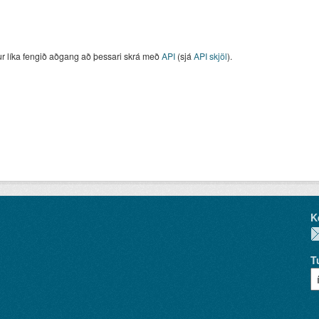
ur líka fengið aðgang að þessari skrá með
API
(sjá
API skjöl
).
K
T