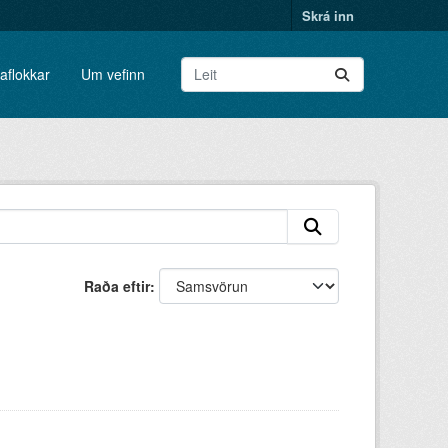
Skrá inn
aflokkar
Um vefinn
Raða eftir