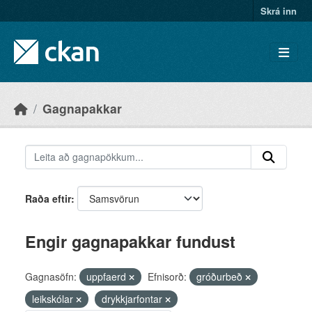
Skip to main content
Skrá inn
Gagnapakkar
Raða eftir
Engir gagnapakkar fundust
Gagnasöfn:
uppfaerd
Efnisorð:
gróðurbeð
leikskólar
drykkjarfontar