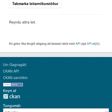
Takmarka leitarniðurstöður
Reyndu aðra leit.
Þú getur líka fengið aðgang að þessari skrá með
API
(sjá
API skjöl
).
Um Gagnagátt
CKAN API
CKAN samtökin
Keyrt af
Tungumál