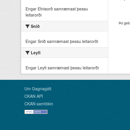
Engar Efnisorð samræmast þessu
leitarorði
Þú get
Snið
Engar Snið samræmast þessu leitarorði
Leyfi
Engar Leyfi samræmast þessu leitarorði
Um Gagnagátt
CKAN API
CKAN samtökin