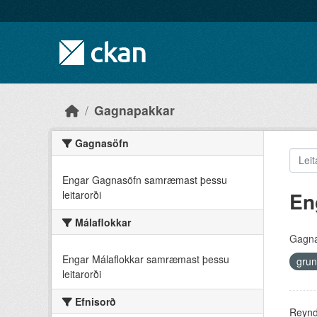
Skip to main content
Gagnapakkar
Gagnasöfn
Engar Gagnasöfn samræmast þessu
En
leitarorði
Málaflokkar
Gagna
Engar Málaflokkar samræmast þessu
grun
leitarorði
Efnisorð
Reyndu