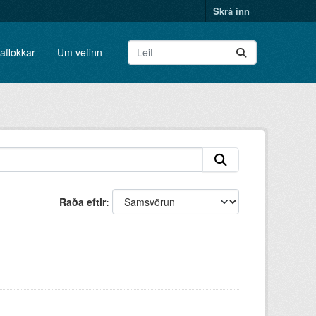
Skrá inn
aflokkar
Um vefinn
Raða eftir