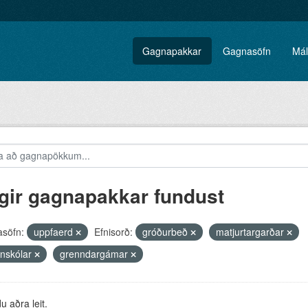
Gagnapakkar
Gagnasöfn
Mál
gir gagnapakkar fundust
söfn:
uppfaerd
Efnisorð:
gróðurbeð
matjurtargarðar
nskólar
grenndargámar
 aðra leit.