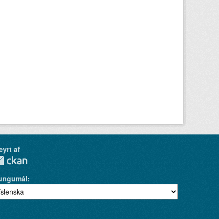
eyrt af
ungumál