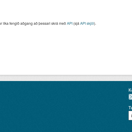
ur líka fengið aðgang að þessari skrá með
API
(sjá
API skjöl
).
K
T