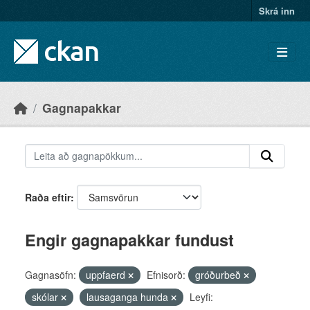
Skip to main content
Skrá inn
Gagnapakkar
Raða eftir
Engir gagnapakkar fundust
Gagnasöfn:
uppfaerd
Efnisorð:
gróðurbeð
skólar
lausaganga hunda
Leyfi: