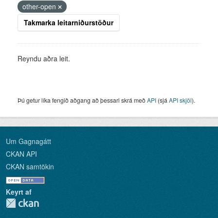
other-open
Takmarka leitarniðurstöður
Reyndu aðra leit.
Þú getur líka fengið aðgang að þessari skrá með
API
(sjá
API skjöl
).
Um Gagnagátt
CKAN API
CKAN samtökin
Keyrt af