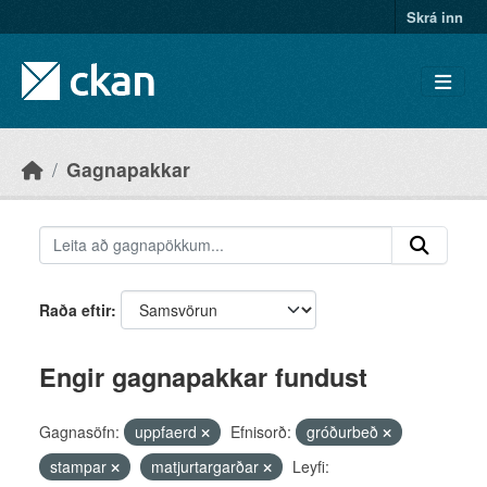
Skip to main content
Skrá inn
Gagnapakkar
Raða eftir
Engir gagnapakkar fundust
Gagnasöfn:
uppfaerd
Efnisorð:
gróðurbeð
stampar
matjurtargarðar
Leyfi: