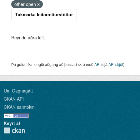
other-open
Takmarka leitarniðurstöður
Reyndu aðra leit.
Þú getur líka fengið aðgang að þessari skrá með
API
(sjá
API skjöl
).
Um Gagnagátt
CKAN API
CKAN samtökin
Keyrt af