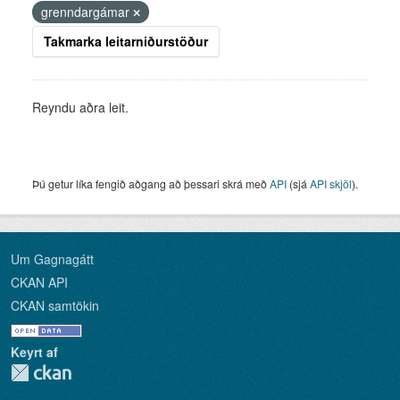
grenndargámar
Takmarka leitarniðurstöður
Reyndu aðra leit.
Þú getur líka fengið aðgang að þessari skrá með
API
(sjá
API skjöl
).
Um Gagnagátt
CKAN API
CKAN samtökin
Keyrt af