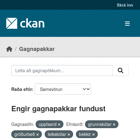
Skip to main content
Skrá inn
Gagnapakkar
Raða eftir
Engir gagnapakkar fundust
Gagnasöfn:
uppfaerd
Efnisorð:
grunnskólar
gróðurbeð
leikskólar
bekkir