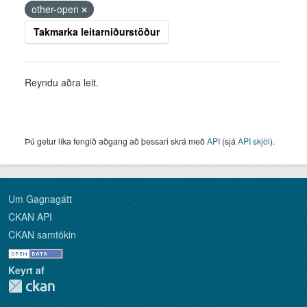
other-open
Takmarka leitarniðurstöður
Reyndu aðra leit.
Þú getur líka fengið aðgang að þessari skrá með
API
(sjá
API skjöl
).
Um Gagnagátt
CKAN API
CKAN samtökin
Keyrt af