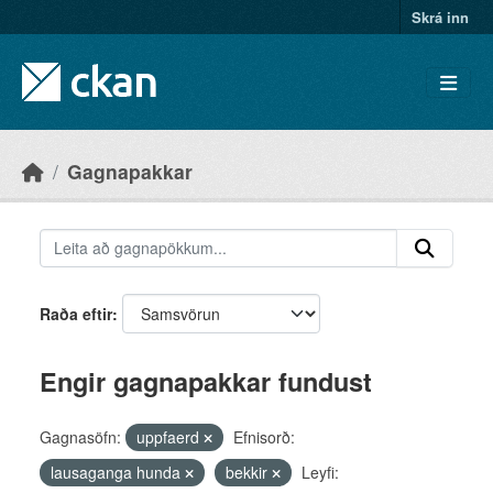
Skip to main content
Skrá inn
Gagnapakkar
Raða eftir
Engir gagnapakkar fundust
Gagnasöfn:
uppfaerd
Efnisorð:
lausaganga hunda
bekkir
Leyfi: