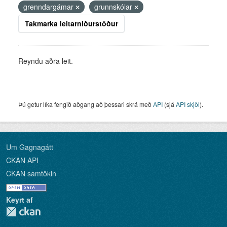
grenndargámar
grunnskólar
Takmarka leitarniðurstöður
Reyndu aðra leit.
Þú getur líka fengið aðgang að þessari skrá með
API
(sjá
API skjöl
).
Um Gagnagátt
CKAN API
CKAN samtökin
Keyrt af