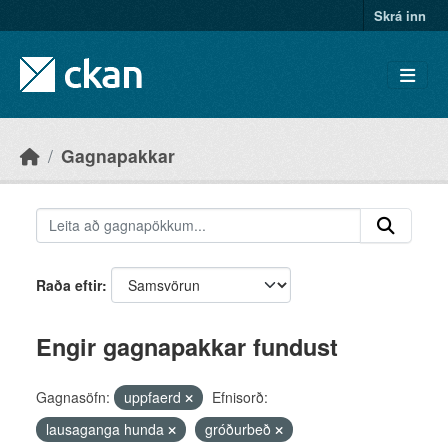
Skip to main content
Skrá inn
Gagnapakkar
Raða eftir
Engir gagnapakkar fundust
Gagnasöfn:
uppfaerd
Efnisorð:
lausaganga hunda
gróðurbeð