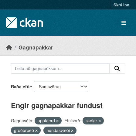
Skip to main content
Skrá inn
Gagnapakkar
Raða eftir
Engir gagnapakkar fundust
Gagnasöfn:
uppfaerd
Efnisorð:
skólar
gróðurbeð
hundasvæði