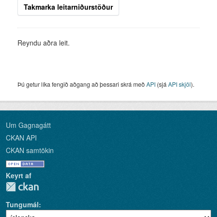
Takmarka leitarniðurstöður
Reyndu aðra leit.
Þú getur líka fengið aðgang að þessari skrá með
API
(sjá
API skjöl
).
Um Gagnagátt
CKAN API
CKAN samtökin
Keyrt af
Tungumál