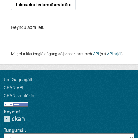
Takmarka leitarniðurstöður
Reyndu aðra leit.
Þú getur líka fengið aðgang að þessari skrá með
API
(sjá
API skjöl
).
Um Gagnagátt
CKAN API
CKAN samtökin
Keyrt af
Tungumál