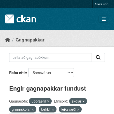
Skip to main content
Skrá inn
Gagnapakkar
Raða eftir
Engir gagnapakkar fundust
Gagnasöfn:
uppfaerd
Efnisorð:
skólar
grunnskólar
bekkir
leiksvæði