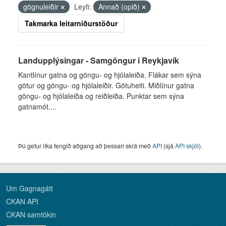
gögnuleiðir
Leyfi:
Annað (opið)
Takmarka leitarniðurstöður
Landupplýsingar - Samgöngur í Reykjavík
Kantlínur gatna og göngu- og hjólaleiða. Flákar sem sýna
götur og göngu- og hjólaleiðir. Götuheiti. Miðlínur gatna
göngu- og hjólaleiða og reiðleiða. Punktar sem sýna
gatnamót....
Þú getur líka fengið aðgang að þessari skrá með
API
(sjá
API skjöl
).
Um Gagnagátt
CKAN API
CKAN samtökin