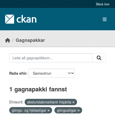
Skip to main content
Skrá inn
Gagnapakkar
Raða eftir
1 gagnapakki fannst
Efnisorð:
aksturstakmarkanir hópbíla
göngu- og hjólastígar
göngustígar