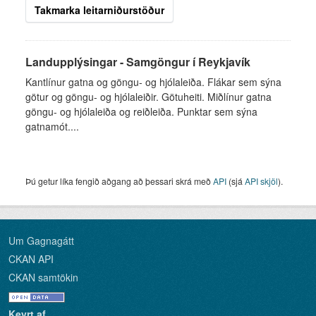
Takmarka leitarniðurstöður
Landupplýsingar - Samgöngur í Reykjavík
Kantlínur gatna og göngu- og hjólaleiða. Flákar sem sýna
götur og göngu- og hjólaleiðir. Götuheiti. Miðlínur gatna
göngu- og hjólaleiða og reiðleiða. Punktar sem sýna
gatnamót....
Þú getur líka fengið aðgang að þessari skrá með
API
(sjá
API skjöl
).
Um Gagnagátt
CKAN API
CKAN samtökin
Keyrt af