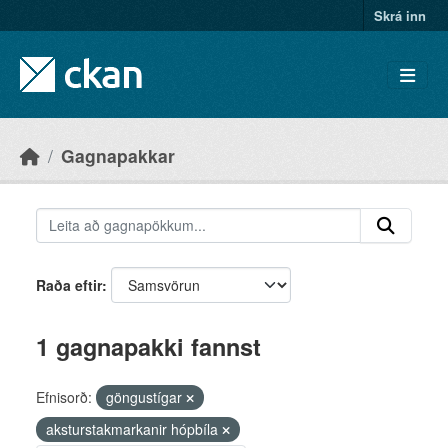
Skip to main content
Skrá inn
Gagnapakkar
Raða eftir
1 gagnapakki fannst
Efnisorð:
göngustígar
aksturstakmarkanir hópbíla