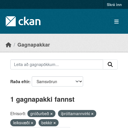
Skip to main content
Skrá inn
Gagnapakkar
Raða eftir
1 gagnapakki fannst
Efnisorð:
gróðurbeð
íþróttamannvirki
leiksvæði
bekkir