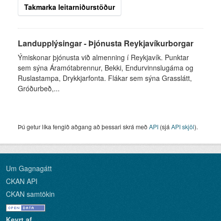
Takmarka leitarniðurstöður
Landupplýsingar - Þjónusta Reykjavíkurborgar
Ýmiskonar þjónusta við almenning í Reykjavík. Punktar
sem sýna Áramótabrennur, Bekki, Endurvinnslugáma og
Ruslastampa, Drykkjarfonta. Flákar sem sýna Grasslátt,
Gróðurbeð,...
Þú getur líka fengið aðgang að þessari skrá með
API
(sjá
API skjöl
).
Um Gagnagátt
CKAN API
CKAN samtökin
Keyrt af