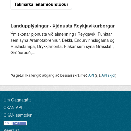
Takmarka leitarniðurstöður
Landupplýsingar - Þjónusta Reykjavíkurborgar
Ýmiskonar þjónusta við almenning í Reykjavík. Punktar
sem sýna Áramótabrennur, Bekki, Endurvinnslugáma og
Ruslastampa, Drykkjarfonta. Flákar sem sýna Grasslátt,
Gróðurbeð,...
Þú getur líka fengið aðgang að þessari skrá með
API
(sjá
API skjöl
).
Um Gagnagátt
CKAN API
CKAN samtökin
Keyrt af