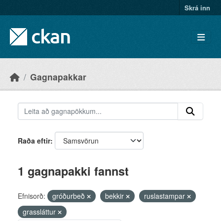
Skip to main content
Skrá inn
Gagnapakkar
Raða eftir
1 gagnapakki fannst
Efnisorð:
gróðurbeð
bekkir
ruslastampar
grassláttur