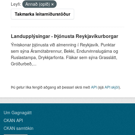
Leyfi:
Annað (opið)
Takmarka leitarniðurstöður
Landupplýsingar - Þjónusta Reykjavíkurborgar
Ýmiskonar þjónusta við almenning í Reykjavík. Punktar
sem sýna Áramótabrennur, Bekki, Endurvinnslugáma og
Ruslastampa, Drykkjarfonta. Flákar sem sýna Grasslátt,
Gróðurbeð,...
Þú getur líka fengið aðgang að þessari skrá með
API
(sjá
API skjöl
).
Um Gagnagátt
CKAN API
CKAN samtökin