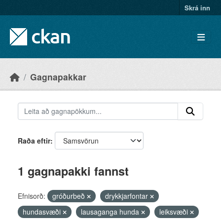
Skip to main content
Skrá inn
Gagnapakkar
Raða eftir
1 gagnapakki fannst
Efnisorð:
gróðurbeð
drykkjarfontar
hundasvæði
lausaganga hunda
leiksvæði