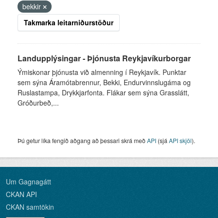
bekkir
Takmarka leitarniðurstöður
Landupplýsingar - Þjónusta Reykjavíkurborgar
Ýmiskonar þjónusta við almenning í Reykjavík. Punktar
sem sýna Áramótabrennur, Bekki, Endurvinnslugáma og
Ruslastampa, Drykkjarfonta. Flákar sem sýna Grasslátt,
Gróðurbeð,...
Þú getur líka fengið aðgang að þessari skrá með
API
(sjá
API skjöl
).
Um Gagnagátt
CKAN API
CKAN samtökin