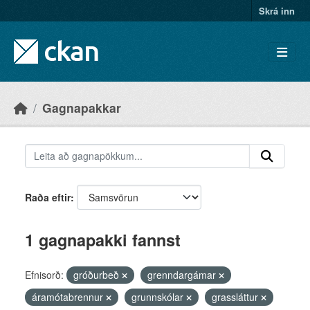
Skip to main content
Skrá inn
Gagnapakkar
Raða eftir
1 gagnapakki fannst
Efnisorð:
gróðurbeð
grenndargámar
áramótabrennur
grunnskólar
grassláttur