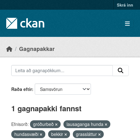
Skip to main content
Skrá inn
Gagnapakkar
Raða eftir
1 gagnapakki fannst
Efnisorð:
gróðurbeð
lausaganga hunda
hundasvæði
bekkir
grassláttur