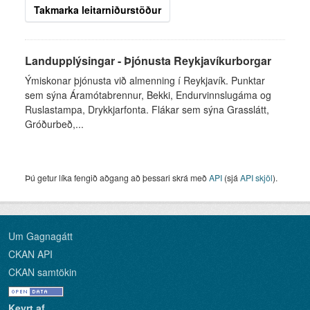
Takmarka leitarniðurstöður
Landupplýsingar - Þjónusta Reykjavíkurborgar
Ýmiskonar þjónusta við almenning í Reykjavík. Punktar
sem sýna Áramótabrennur, Bekki, Endurvinnslugáma og
Ruslastampa, Drykkjarfonta. Flákar sem sýna Grasslátt,
Gróðurbeð,...
Þú getur líka fengið aðgang að þessari skrá með
API
(sjá
API skjöl
).
Um Gagnagátt
CKAN API
CKAN samtökin
Keyrt af