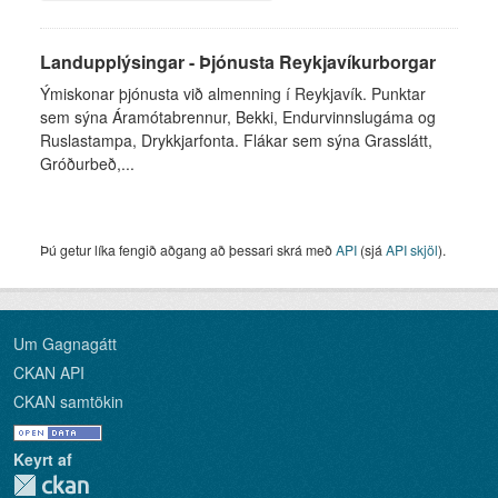
Landupplýsingar - Þjónusta Reykjavíkurborgar
Ýmiskonar þjónusta við almenning í Reykjavík. Punktar
sem sýna Áramótabrennur, Bekki, Endurvinnslugáma og
Ruslastampa, Drykkjarfonta. Flákar sem sýna Grasslátt,
Gróðurbeð,...
Þú getur líka fengið aðgang að þessari skrá með
API
(sjá
API skjöl
).
Um Gagnagátt
CKAN API
CKAN samtökin
Keyrt af