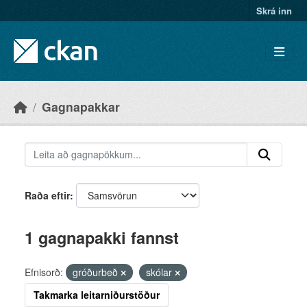
Skip to main content
Skrá inn
Gagnapakkar
Raða eftir
1 gagnapakki fannst
Efnisorð:
gróðurbeð
skólar
Takmarka leitarniðurstöður