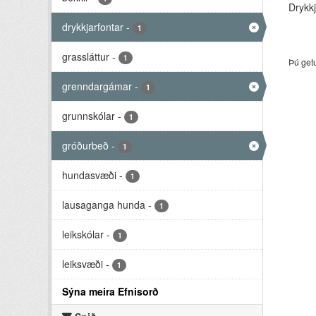
Drykkj
drykkjarfontar
-
1
grassláttur
-
1
Þú get
grenndargámar
-
1
grunnskólar
-
1
gróðurbeð
-
1
hundasvæði
-
1
lausaganga hunda
-
1
leikskólar
-
1
leiksvæði
-
1
Sýna meira Efnisorð