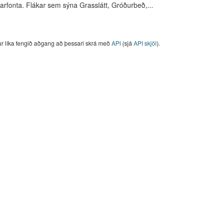
arfonta. Flákar sem sýna Grasslátt, Gróðurbeð,...
ur líka fengið aðgang að þessari skrá með
API
(sjá
API skjöl
).