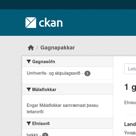
Skip to main content
Gagnapakkar
Gagnasöfn
Umhverfis- og skipulagssvið
-
1
1 
Málaflokkar
Efniso
Engar Málaflokkar samræmast þessu
leitarorði
Efnisorð
Land
Ýmisk
bekkir
-
1