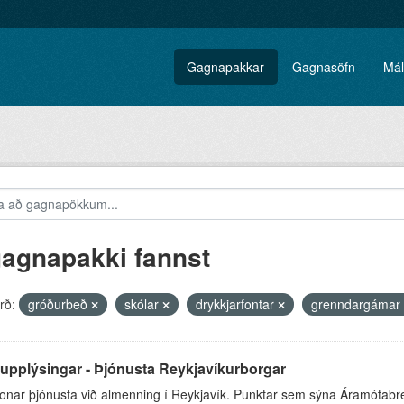
Gagnapakkar
Gagnasöfn
Mál
gagnapakki fannst
rð:
gróðurbeð
skólar
drykkjarfontar
grenndargámar
upplýsingar - Þjónusta Reykjavíkurborgar
onar þjónusta við almenning í Reykjavík. Punktar sem sýna Áramótabr