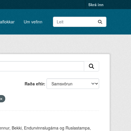
Skrá inn
aflokkar
Um vefinn
Raða eftir
ennur, Bekki, Endurvinnslugáma og Ruslastampa,