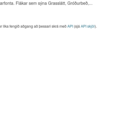
arfonta. Flákar sem sýna Grasslátt, Gróðurbeð,...
ur líka fengið aðgang að þessari skrá með
API
(sjá
API skjöl
).