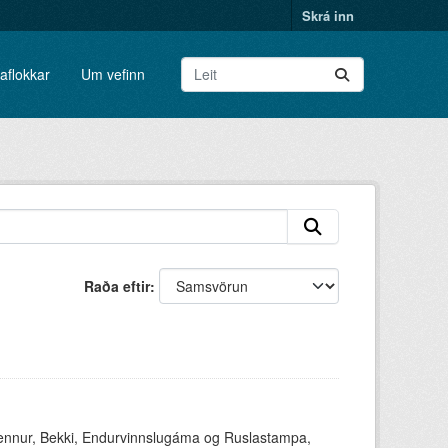
Skrá inn
aflokkar
Um vefinn
Raða eftir
ennur, Bekki, Endurvinnslugáma og Ruslastampa,