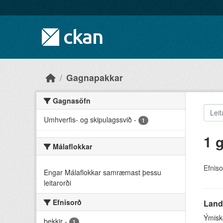
Skip to main content
Gagnapakkar
Gagnasöfn
Umhverfis- og skipulagssvið
-
1
1 
Málaflokkar
Efniso
Engar Málaflokkar samræmast þessu
leitarorði
Efnisorð
Land
Ýmisk
bekkir
-
1