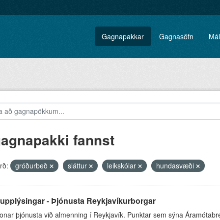
Gagnapakkar
Gagnasöfn
Mál
gagnapakki fannst
rð:
gróðurbeð
sláttur
leikskólar
hundasvæði
upplýsingar - Þjónusta Reykjavíkurborgar
onar þjónusta við almenning í Reykjavík. Punktar sem sýna Áramótabr