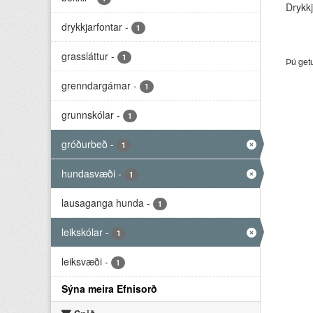
Drykkj
drykkjarfontar
-
1
grassláttur
-
1
Þú get
grenndargámar
-
1
grunnskólar
-
1
gróðurbeð
-
1
hundasvæði
-
1
lausaganga hunda
-
1
leikskólar
-
1
leiksvæði
-
1
Sýna meira Efnisorð