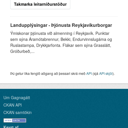
Takmarka leitarniðurstöður
Landupplýsingar - Þjónusta Reykjavíkurborgar
Ýmiskonar þjónusta við almenning í Reykjavík. Punktar
sem sýna Áramótabrennur, Bekki, Endurvinnslugáma og
Ruslastampa, Drykkjarfonta. Flákar sem sýna Grasslátt,
Gróðurbeð,...
Þú getur líka fengið aðgang að þessari skrá með
API
(sjá
API skjöl
).
Um Gagnagátt
CKAN API
CKAN samtökin
Keyrt af