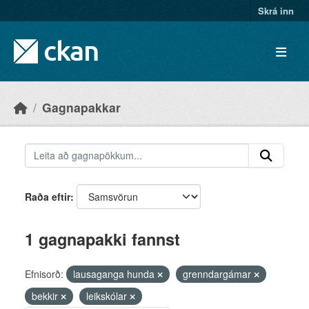
Skip to main content
Skrá inn
Gagnapakkar
Raða eftir
1 gagnapakki fannst
Efnisorð:
lausaganga hunda
grenndargámar
bekkir
leikskólar