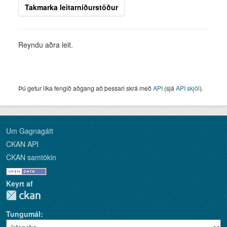
Takmarka leitarniðurstöður
Reyndu aðra leit.
Þú getur líka fengið aðgang að þessari skrá með
API
(sjá
API skjöl
).
Um Gagnagátt
CKAN API
CKAN samtökin
Keyrt af
Tungumál