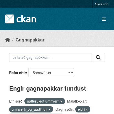
Skip to main content
Skrá inn
Gagnapakkar
Raða eftir
Engir gagnapakkar fundust
Efnisorð:
náttúrulegt umhverfi
Málaflokkar:
umhverfi_og_audlindir
Gagnasöfn:
eldri