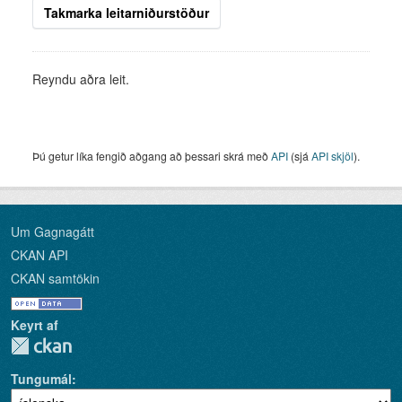
Takmarka leitarniðurstöður
Reyndu aðra leit.
Þú getur líka fengið aðgang að þessari skrá með
API
(sjá
API skjöl
).
Um Gagnagátt
CKAN API
CKAN samtökin
Keyrt af
Tungumál