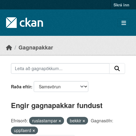
Skip to main content
Skrá inn
Gagnapakkar
Raða eftir
Engir gagnapakkar fundust
Efnisorð:
ruslastampar
bekkir
Gagnasöfn:
uppfaerd