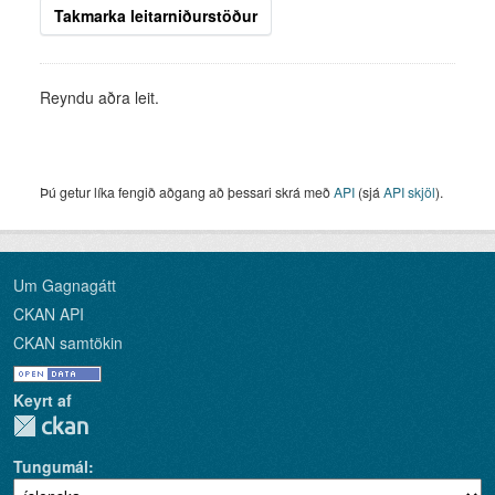
Takmarka leitarniðurstöður
Reyndu aðra leit.
Þú getur líka fengið aðgang að þessari skrá með
API
(sjá
API skjöl
).
Um Gagnagátt
CKAN API
CKAN samtökin
Keyrt af
Tungumál