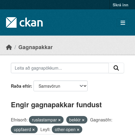
Skip to main content
Skrá inn
Gagnapakkar
Raða eftir
Engir gagnapakkar fundust
Efnisorð:
ruslastampar
bekkir
Gagnasöfn:
uppfaerd
Leyfi:
other-open