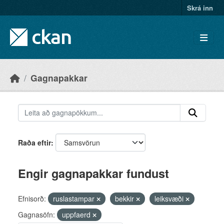
Skip to main content
Skrá inn
Gagnapakkar
Raða eftir
Engir gagnapakkar fundust
Efnisorð:
ruslastampar
bekkir
leiksvæði
Gagnasöfn:
uppfaerd