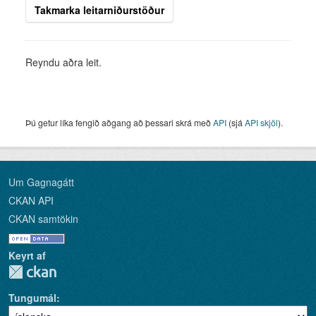
Takmarka leitarniðurstöður
Reyndu aðra leit.
Þú getur líka fengið aðgang að þessari skrá með
API
(sjá
API skjöl
).
Um Gagnagátt
CKAN API
CKAN samtökin
Keyrt af
Tungumál