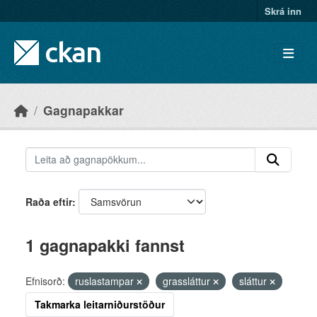
Skip to main content
Skrá inn
Gagnapakkar
Raða eftir
1 gagnapakki fannst
Efnisorð:
ruslastampar
grassláttur
sláttur
Takmarka leitarniðurstöður