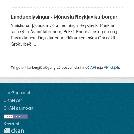
Landupplýsingar - Þjónusta Reykjavíkurborgar
Ýmiskonar þjónusta við almenning í Reykjavík. Punktar
sem sýna Áramótabrennur, Bekki, Endurvinnslugáma og
Ruslastampa, Drykkjarfonta. Flákar sem sýna Grasslátt,
Gróðurbeð,...
Þú getur líka fengið aðgang að þessari skrá með
API
(sjá
API skjöl
).
Um Gagnagátt
CKAN API
CKAN samtökin
Keyrt af