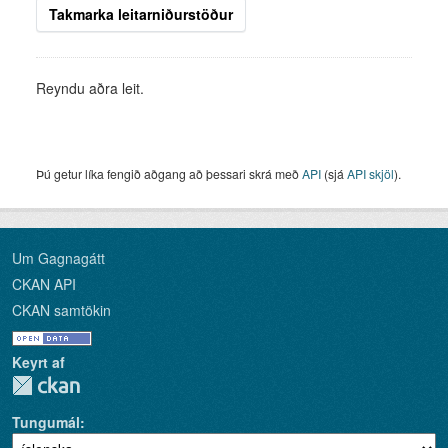
Takmarka leitarniðurstöður
Reyndu aðra leit.
Þú getur líka fengið aðgang að þessari skrá með
API
(sjá
API skjöl
).
Um Gagnagátt
CKAN API
CKAN samtökin
Keyrt af
Tungumál