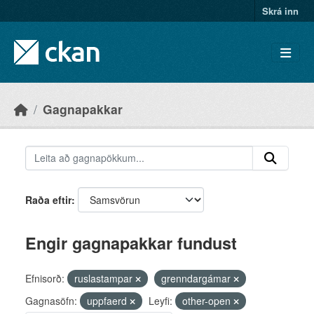
Skip to main content
Skrá inn
Gagnapakkar
Raða eftir
Engir gagnapakkar fundust
Efnisorð:
ruslastampar
grenndargámar
Gagnasöfn:
uppfaerd
Leyfi:
other-open