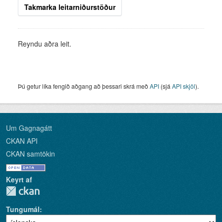
Takmarka leitarniðurstöður
Reyndu aðra leit.
Þú getur líka fengið aðgang að þessari skrá með
API
(sjá
API skjöl
).
Um Gagnagátt
CKAN API
CKAN samtökin
Keyrt af
Tungumál