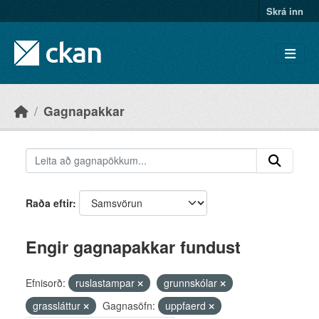
Skip to main content
Skrá inn
Gagnapakkar
Raða eftir
Engir gagnapakkar fundust
Efnisorð:
ruslastampar
grunnskólar
grassláttur
Gagnasöfn:
uppfaerd