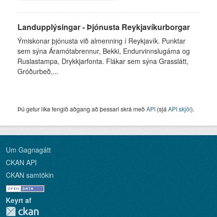
Landupplýsingar - Þjónusta Reykjavíkurborgar
Ýmiskonar þjónusta við almenning í Reykjavík. Punktar
sem sýna Áramótabrennur, Bekki, Endurvinnslugáma og
Ruslastampa, Drykkjarfonta. Flákar sem sýna Grasslátt,
Gróðurbeð,...
Þú getur líka fengið aðgang að þessari skrá með
API
(sjá
API skjöl
).
Um Gagnagátt
CKAN API
CKAN samtökin
Keyrt af