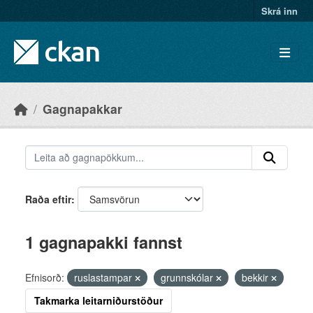
Skip to main content
Skrá inn
Gagnapakkar
Raða eftir
1 gagnapakki fannst
Efnisorð:
ruslastampar
grunnskólar
bekkir
Takmarka leitarniðurstöður