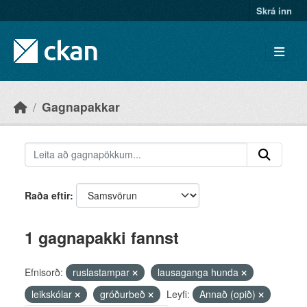
Skip to main content
Skrá inn
Gagnapakkar
Raða eftir
1 gagnapakki fannst
Efnisorð:
ruslastampar
lausaganga hunda
leikskólar
gróðurbeð
Leyfi:
Annað (opið)