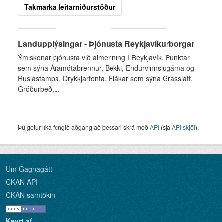
Takmarka leitarniðurstöður
Landupplýsingar - Þjónusta Reykjavíkurborgar
Ýmiskonar þjónusta við almenning í Reykjavík. Punktar
sem sýna Áramótabrennur, Bekki, Endurvinnslugáma og
Ruslastampa, Drykkjarfonta. Flákar sem sýna Grasslátt,
Gróðurbeð,...
Þú getur líka fengið aðgang að þessari skrá með
API
(sjá
API skjöl
).
Um Gagnagátt
CKAN API
CKAN samtökin
Keyrt af