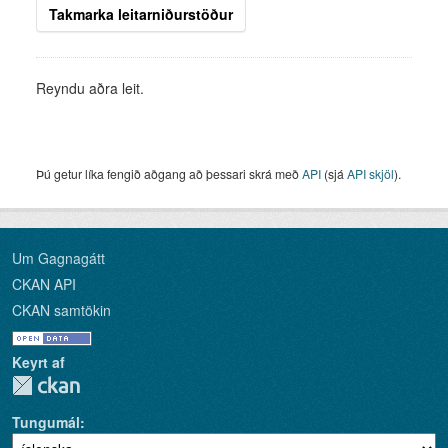
Takmarka leitarniðurstöður
Reyndu aðra leit.
Þú getur líka fengið aðgang að þessari skrá með
API
(sjá
API skjöl
).
Um Gagnagátt
CKAN API
CKAN samtökin
Keyrt af
Tungumál