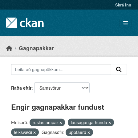
Skip to main content
Skrá inn
Gagnapakkar
Raða eftir
Engir gagnapakkar fundust
Efnisorð:
ruslastampar
lausaganga hunda
leiksvæði
Gagnasöfn:
uppfaerd