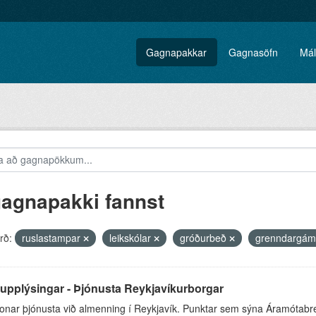
Gagnapakkar
Gagnasöfn
Mál
gagnapakki fannst
rð:
ruslastampar
leikskólar
gróðurbeð
grenndargá
upplýsingar - Þjónusta Reykjavíkurborgar
onar þjónusta við almenning í Reykjavík. Punktar sem sýna Áramótabr