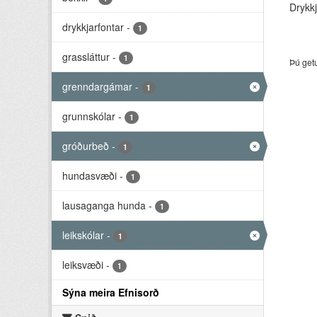
Drykkj
drykkjarfontar
-
1
grassláttur
-
1
Þú get
grenndargámar
-
1
grunnskólar
-
1
gróðurbeð
-
1
hundasvæði
-
1
lausaganga hunda
-
1
leikskólar
-
1
leiksvæði
-
1
Sýna meira Efnisorð