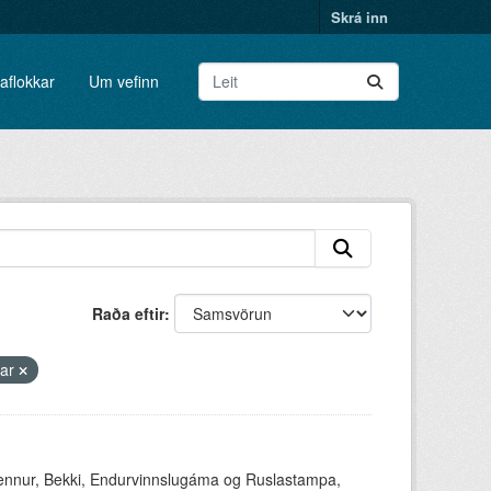
Skrá inn
aflokkar
Um vefinn
Raða eftir
mar
ennur, Bekki, Endurvinnslugáma og Ruslastampa,