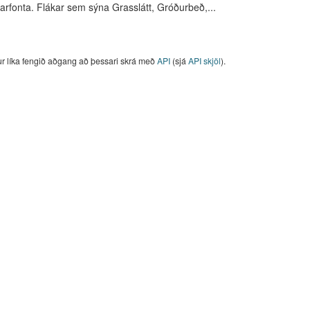
arfonta. Flákar sem sýna Grasslátt, Gróðurbeð,...
ur líka fengið aðgang að þessari skrá með
API
(sjá
API skjöl
).