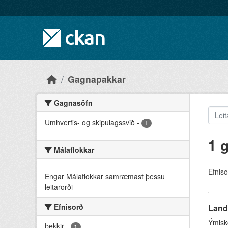
Skip to main content
Gagnapakkar
Gagnasöfn
Umhverfis- og skipulagssvið
-
1
1 
Málaflokkar
Efniso
Engar Málaflokkar samræmast þessu
leitarorði
Efnisorð
Land
Ýmisk
bekkir
-
1