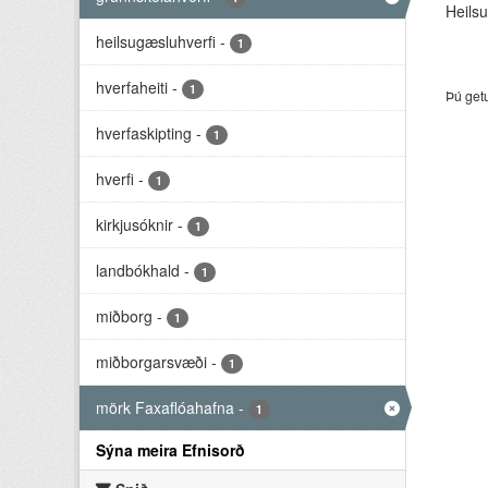
Heilsu
heilsugæsluhverfi
-
1
hverfaheiti
-
1
Þú get
hverfaskipting
-
1
hverfi
-
1
kirkjusóknir
-
1
landbókhald
-
1
miðborg
-
1
miðborgarsvæði
-
1
mörk Faxaflóahafna
-
1
Sýna meira Efnisorð