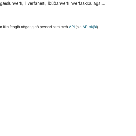
gæsluhverfi, Hverfaheiti, Íbúðahverfi hverfaskipulags,...
ur líka fengið aðgang að þessari skrá með
API
(sjá
API skjöl
).