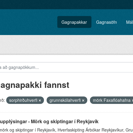
Gagnapakkar
Gagnasöfn
Mál
gagnapakki fannst
rð:
sorphirðuhverfi
grunnskólahverfi
mörk Faxaflóahafna
pplýsingar - Mörk og skiptingar í Reykjavík
örk og skiptingar í Reykjavík, Hverfaskipting Árbókar Reykjavíkur, Gr