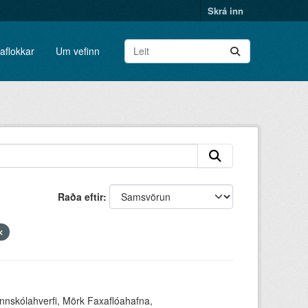
Skrá inn
aflokkar
Um vefinn
Raða eftir
unnskólahverfi, Mörk Faxaflóahafna,