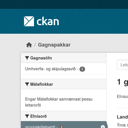
Skip to main content
Gagnapakkar
Gagnasöfn
Umhverfis- og skipulagssvið
-
1
1 
Málaflokkar
Efniso
Engar Málaflokkar samræmast þessu
leitarorði
Efnisorð
Landu
Ýmis m
grunnskólahverfi
-
1