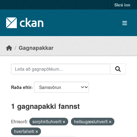
Skip to main content
Skrá inn
Gagnapakkar
Raða eftir
1 gagnapakki fannst
Efnisorð:
sorphirðuhverfi
heilsugæsluhverfi
hverfaheiti