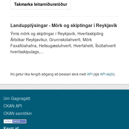
Takmarka leitarniðurstöður
Landupplýsingar - Mörk og skiptingar í Reykjavík
Ýmis mörk og skiptingar í Reykjavík, Hverfaskipting
Árbókar Reykjavíkur, Grunnskólahverfi, Mörk
Faxaflóahafna, Heilsugæsluhverfi, Hverfaheiti, Íbúðahverfi
hverfaskipulags,...
Þú getur líka fengið aðgang að þessari skrá með
API
(sjá
API skjöl
).
Um Gagnagátt
CKAN API
CKAN samtökin
Keyrt af