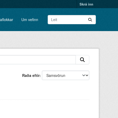
Skrá inn
aflokkar
Um vefinn
Raða eftir