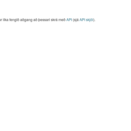
ur líka fengið aðgang að þessari skrá með
API
(sjá
API skjöl
).