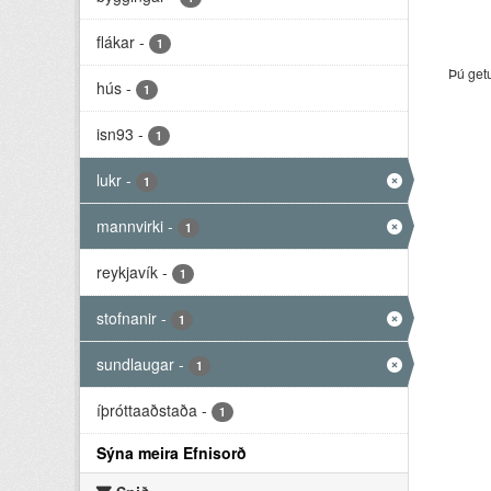
flákar
-
1
Þú get
hús
-
1
isn93
-
1
lukr
-
1
mannvirki
-
1
reykjavík
-
1
stofnanir
-
1
sundlaugar
-
1
íþróttaaðstaða
-
1
Sýna meira Efnisorð