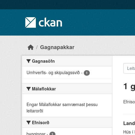
Skip to main content
Gagnapakkar
Gagnasöfn
Umhverfis- og skipulagssvið
-
1
1 
Málaflokkar
Efniso
Engar Málaflokkar samræmast þessu
leitarorði
Efnisorð
Landu
Hús í 
byggingar
-
1