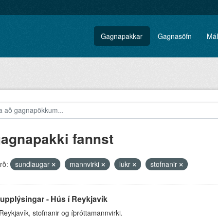
Gagnapakkar
Gagnasöfn
Mál
gagnapakki fannst
rð:
sundlaugar
mannvirki
lukr
stofnanir
pplýsingar - Hús í Reykjavík
Reykjavík, stofnanir og íþróttamannvirki.