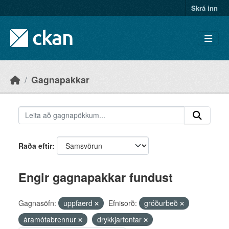
Skip to main content
Skrá inn
Gagnapakkar
Raða eftir
Engir gagnapakkar fundust
Gagnasöfn:
uppfaerd
Efnisorð:
gróðurbeð
áramótabrennur
drykkjarfontar