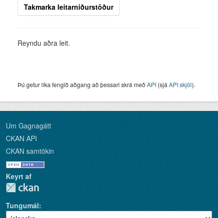
Takmarka leitarniðurstöður
Reyndu aðra leit.
Þú getur líka fengið aðgang að þessari skrá með
API
(sjá
API skjöl
).
Um Gagnagátt
CKAN API
CKAN samtökin
Keyrt af
Tungumál