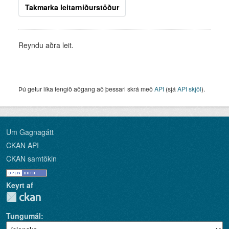
Takmarka leitarniðurstöður
Reyndu aðra leit.
Þú getur líka fengið aðgang að þessari skrá með
API
(sjá
API skjöl
).
Um Gagnagátt
CKAN API
CKAN samtökin
Keyrt af
Tungumál