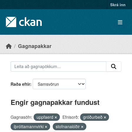
Skip to main content
Skrá inn
Gagnapakkar
Raða eftir
Engir gagnapakkar fundust
Gagnasöfn:
uppfaerd
Efnisorð:
gróðurbeð
íþróttamannvirki
stofnanalóðir