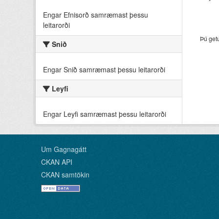
Engar Efnisorð samræmast þessu
leitarorði
Þú get
Snið
Engar Snið samræmast þessu leitarorði
Leyfi
Engar Leyfi samræmast þessu leitarorði
Um Gagnagátt
CKAN API
CKAN samtökin