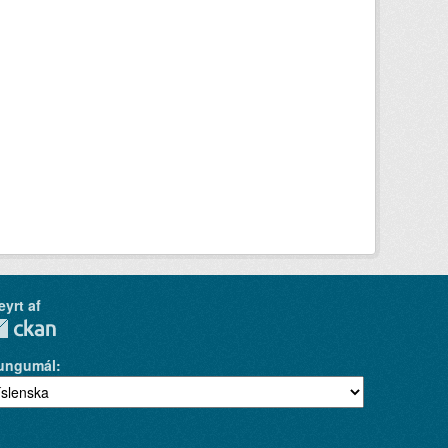
eyrt af
ungumál