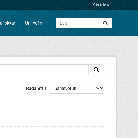
Skrá inn
aflokkar
Um vefinn
Raða eftir