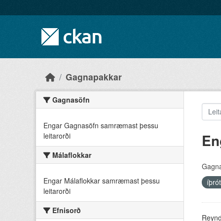
Skip to main content
Gagnapakkar
Gagnasöfn
Engar Gagnasöfn samræmast þessu
En
leitarorði
Málaflokkar
Gagna
Engar Málaflokkar samræmast þessu
íþró
leitarorði
Efnisorð
Reyndu