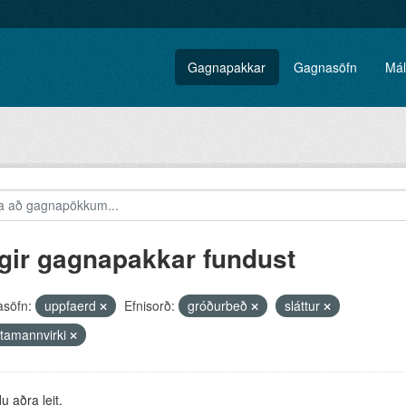
Gagnapakkar
Gagnasöfn
Mál
gir gagnapakkar fundust
söfn:
uppfaerd
Efnisorð:
gróðurbeð
sláttur
ttamannvirki
 aðra leit.