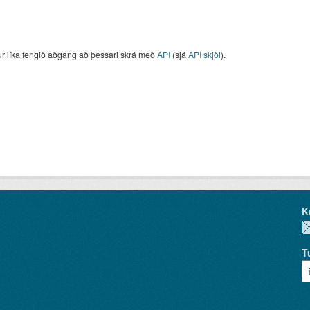
ur líka fengið aðgang að þessari skrá með
API
(sjá
API skjöl
).
K
T