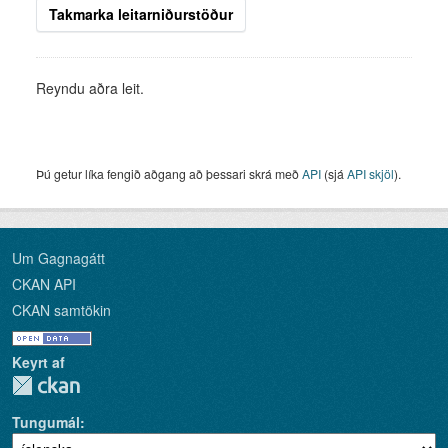
Takmarka leitarniðurstöður
Reyndu aðra leit.
Þú getur líka fengið aðgang að þessari skrá með
API
(sjá
API skjöl
).
Um Gagnagátt
CKAN API
CKAN samtökin
Keyrt af
Tungumál