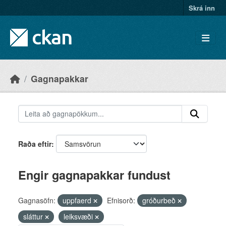
Skip to main content
Skrá inn
Gagnapakkar
Raða eftir
Engir gagnapakkar fundust
Gagnasöfn:
uppfaerd
Efnisorð:
gróðurbeð
sláttur
leiksvæði