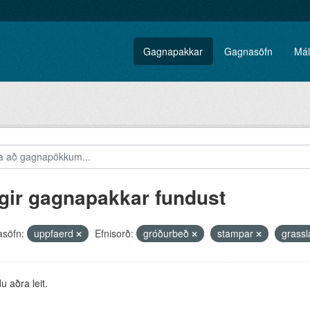
Gagnapakkar
Gagnasöfn
Mál
gir gagnapakkar fundust
söfn:
uppfaerd
Efnisorð:
gróðurbeð
stampar
grassl
 aðra leit.