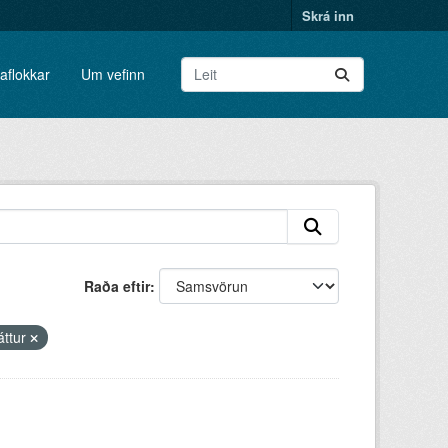
Skrá inn
aflokkar
Um vefinn
Raða eftir
áttur