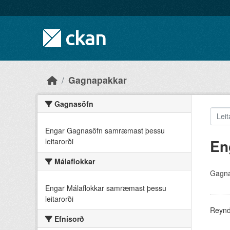
Skip to main content
Gagnapakkar
Gagnasöfn
Engar Gagnasöfn samræmast þessu
En
leitarorði
Málaflokkar
Gagna
Engar Málaflokkar samræmast þessu
leitarorði
Reyndu
Efnisorð