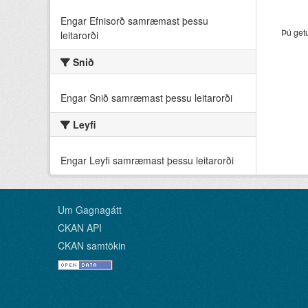
Engar Efnisorð samræmast þessu
Þú get
leitarorði
Snið
Engar Snið samræmast þessu leitarorði
Leyfi
Engar Leyfi samræmast þessu leitarorði
Um Gagnagátt
CKAN API
CKAN samtökin