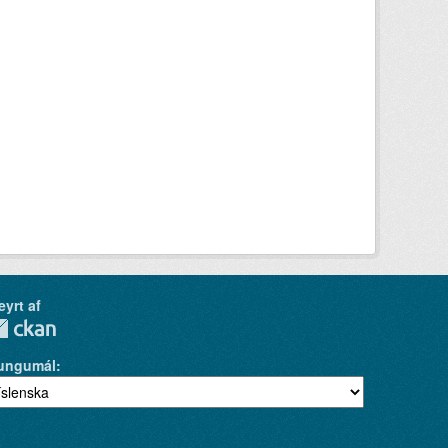
eyrt af
ungumál