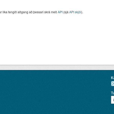
ur líka fengið aðgang að þessari skrá með
API
(sjá
API skjöl
).
K
T