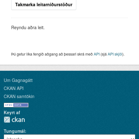
Takmarka leitarniðurstöður
Reyndu aðra leit.
Þú getur líka fengið aðgang að þessari skrá með
API
(sjá
API skjöl
).
Um Gagnagátt
CKAN API
CKAN samtökin
Keyrt af
Tungumál