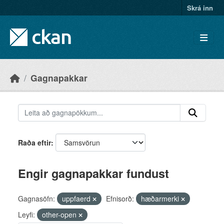
Skip to main content
Skrá inn
Gagnapakkar
Raða eftir
Engir gagnapakkar fundust
Gagnasöfn:
uppfaerd
Efnisorð:
hæðarmerki
Leyfi:
other-open